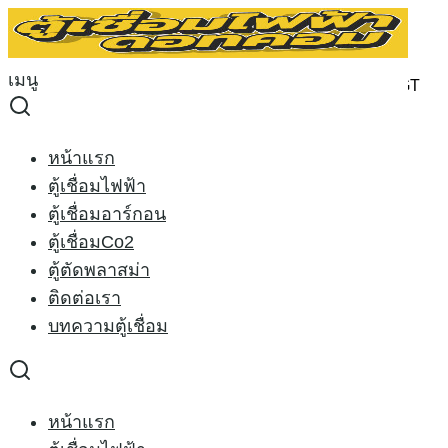
Skip
to
Search
content
for:
เมนู
หน้าหลัก
›
ตู้ตัดพลาสม่า
›
ตู้ตัดพลาสม่า RILON CUT 100GT
380V.
Sale 8%
หน้าแรก
ตู้เชื่อมไฟฟ้า
ตู้ตัดพลาสม่า RILON CUT
ตู้เชื่อมอาร์กอน
ตู้เชื่อมCo2
100GT 380V.
ตู้ตัดพลาสม่า
ติดต่อเรา
บทความตู้เชื่อม
Original
Current
30,000.00
฿
27,500.00
฿
price
price
ตู้ตัดพลาสม่า
RILON CUT 100GT
380V.
was:
is:
30,000.00 ฿.
27,500.00 ฿.
หน้าแรก
อุปกรณ์ประกอบ