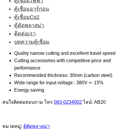
ตู้เชื่อมไฟฟ้า
สายตัดBWP-80 5เมตร
ตู้เชื่อมอาร์กอน
สายดินพร้อมคีมจับสายดิน 3 เมตร
ตู้เชื่อมCo2
เกจ์ปรับแรงดันลม
ตู้ตัดพลาสม่า
สายแก๊สพร้อมเข็มขัดรัด 1ชุด
ติดต่อเรา
ทิพ+อิเลคโทรด BWP-80 5ชุด
บทความตู้เชื่อม
Smooth arc striking with HF control
Quality narrow cutting and excellent travel speed
Cutting accessories with competitive price and
performance
Recommended thickness: 30mm (carbon steel)
Wide range for input voltage : 380V +- 15%
Energy saving
สนใจติดต่อสอบถาม โทร
083-0234002
ไลน์: AB20
หมวดหมู่:
ตู้ตัดพลาสม่า