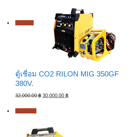
Sale 6%
Search
for:
ตู้เชื่อม CO2 RILON MIG 350GF
380V.
Original
Current
32,000.00
฿
30,000.00
฿
price
price
was:
is:
Sale 21%
32,000.00 ฿.
30,000.00 ฿.