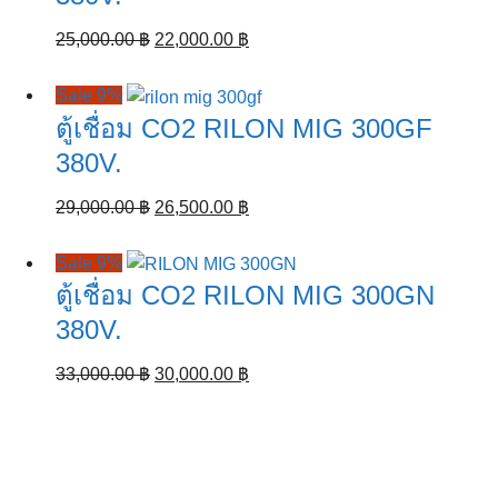
Original
Current
25,000.00
฿
22,000.00
฿
price
price
was:
is:
Sale 9%
25,000.00 ฿.
22,000.00 ฿.
ตู้เชื่อม CO2 RILON MIG 300GF
380V.
Original
Current
29,000.00
฿
26,500.00
฿
price
price
was:
is:
Sale 9%
29,000.00 ฿.
26,500.00 ฿.
ตู้เชื่อม CO2 RILON MIG 300GN
380V.
Original
Current
33,000.00
฿
30,000.00
฿
price
price
was:
is:
33,000.00 ฿.
30,000.00 ฿.