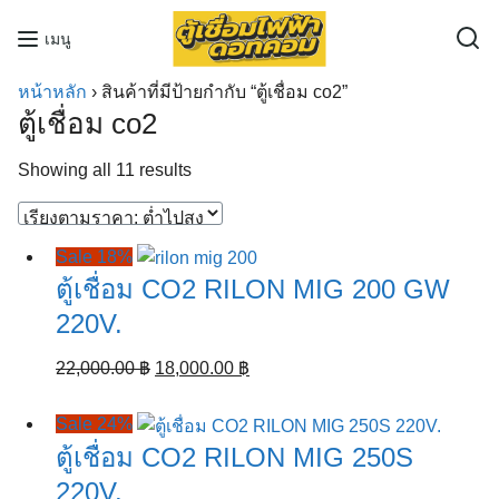
Skip
เมนู
to
content
หน้าหลัก
›
สินค้าที่มีป้ายกำกับ “ตู้เชื่อม co2”
ตู้เชื่อม co2
Sorted
Showing all 11 results
by
price:
low
Sale 18%
to
ตู้เชื่อม CO2 RILON MIG 200 GW
high
220V.
Original
Current
22,000.00
฿
18,000.00
฿
price
price
was:
is:
Sale 24%
22,000.00 ฿.
18,000.00 ฿.
ตู้เชื่อม CO2 RILON MIG 250S
220V.