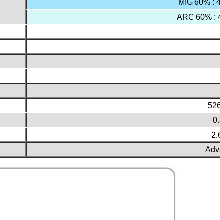
MIG 60% : 
ARC 60% : 
52
0.
2.
Adv