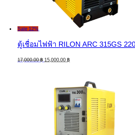
Sale 12%
ตู้เชื่อมไฟฟ้า RILON ARC 315GS 220
Original
Current
17,000.00
฿
15,000.00
฿
price
price
was:
is:
17,000.00 ฿.
15,000.00 ฿.