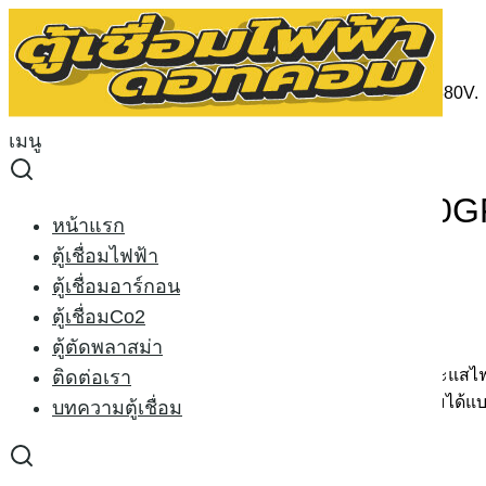
Skip
to
Search
content
for:
หน้าหลัก
›
ตู้เชื่อมCo2
›
ตู้เชื่อม CO2 RILON MIG 500GF 380V.
Sale 5%
เมนู
ตู้เชื่อม CO2 RILON MIG 500G
หน้าแรก
ตู้เชื่อมไฟฟ้า
Original
Current
42,000.00
฿
40,000.00
฿
ตู้เชื่อมอาร์กอน
price
price
ตู้เชื่อมCo2
เครื่องเชื่อมมิก ซีโอทู Rilon MIG 500GF
was:
is:
ตู้ตัดพลาสม่า
42,000.00 ฿.
40,000.00 ฿.
Rilon MIG 500GF เครื่องเชื่อมCO2 ขนาด350แอมป์ ใช้กระแสไฟฟ
ติดต่อเรา
ใช้ลวด 0.8-1.2มิล.การจ่ายกระแสไฟเชื่อมเสถียรนิ่งใช้เชื่อมได้
บทความตู้เชื่อม
อุปกรณ์ประกอบ
1.สายเชื่อมPana500 ท้ายPana 3เมตร