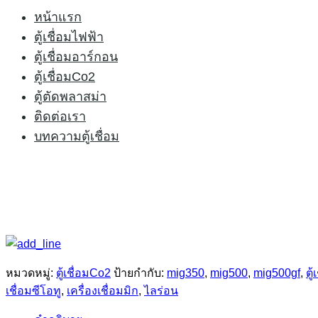
2.สายดินพร้อมคีมจับสายดิน 3 เมตร
หน้าแรก
3.สายฟีด 5เมตร
ตู้เชื่อมไฟฟ้า
4.Regulator Heater (เกจ์ฮีจเตอร์ 36V.)
ตู้เชื่อมอาร์กอน
5.น้ำยาNPO 1กระป๋อง
ตู้เชื่อมCo2
6.ถุงมือ 1คู่
ตู้ตัดพลาสม่า
สนใจติดต่อสอบถาม โทร 083-0234002 ไลน์: AB20
ติดต่อเรา
บทความตู้เชื่อม
หมวดหมู่:
ตู้เชื่อมCo2
ป้ายกำกับ:
mig350
,
mig500
,
mig500gf
,
ตู
เชื่อมซีโอทู
,
เครื่องเชื่อมมิก
,
ไลร่อน