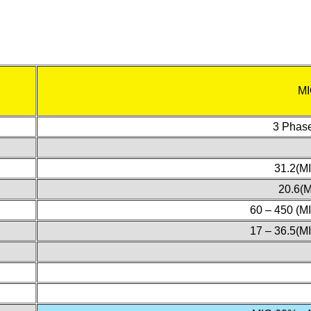
MI
3 Phas
31.2(M
20.6(
60 – 450 (M
17 – 36.5(M