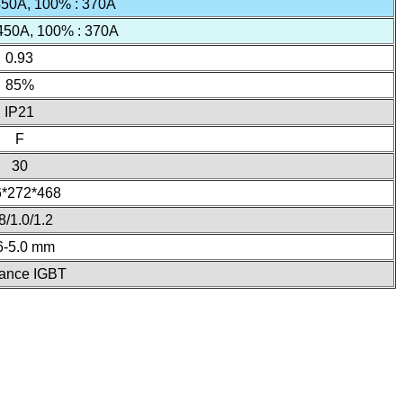
450A, 100% : 370A
450A, 100% : 370A
0.93
85%
IP21
F
30
6*272*468
8/1.0/1.2
6-5.0 mm
ance IGBT