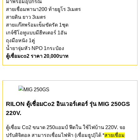
RILON ตู้เชื่อมCo2 อินเวอร์เตอร์ รุ่น MIG 200GW
220V.
ตู้เชื่อม Co2 ขนาด 200แอมป์ ฟีดใน ใช้ไฟบ้าน 220V. จอ
ปรับดิจิตอล สามารถเชื่อมไฟฟ้า (เชื่อมธูป)ได้ *
สายเชื่อม
ไฟฟ้าเป็นอุปกรณ์เสริม ต้องซื้อเพิ่ม
เหมาะกับการใช้ลวด 0.8-
1.0มม.
มาพร้อมอุปกรณ์
สายเชื่อมพานา200 ท้ายยูโร 3เมตร
สายดิน ยาว 3เมตร
สายแก๊สพร้อมเข็มขัดรัด 1ชุด
เกจ์ซีโอทูแบบมีฮีทเตอร์ 1อัน
ถุงมือหนัง 1คู่
น้ำยาจุ่มหัว NPO 1กระป๋อง
ตู้เชื่อมco2 ราคา 20,000บาท