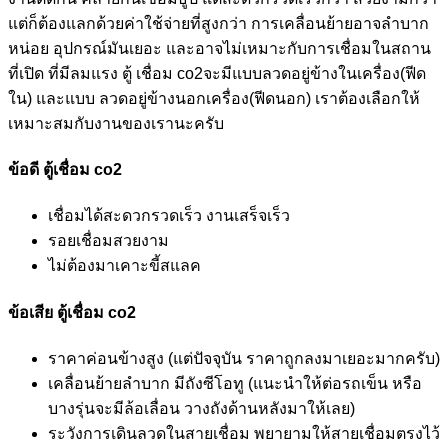
จะเสียบหลังตู้เท่านั้นนะครับ นอกจาก220V. จะสามารถเสียบไฟ
บ้านได้ เสียบผิดชีวิตเปลี่ยนนะครับ 555 ก็จะมี ตู้ เชื่อม co2 บาง
รุ่น บางยี่ห้อ ก็จะบอกว่าสามารถเชื่อมได้โดยไม่ต้องใช้ก๊าซ ใช้
ลวดเชื่อมฟลักซ์คอร์ FluxCoreWire ก็ต้องไปลองดูว่าชอบมั๊ย
ควันเยอะมั๊ย สะเก็ด(
Spatter
)เป็นยังไงมั๊ย รอยเชื่อมสมบูรณ์มั๊ย
อันนี้ต้องลองดูด้วยตัวเองนะครับ การเชื่อมมิก จะแต่งต่างกับ
การเชื่อมทิก จะเป็นการป้อนลวด เติมลวดแบบอัตโนมัติ ให้ชิ้น
งานติดกัน คล้ายกันเชื่อมธูป แต่สะดวกรวดเร็วกว่า สวยงามกว่า
แต่ก็ต้องแลกด้วยค่าใช้จ่ายที่สูงกว่า การเคลื่อนย้ายอาจลำบาก
หน่อย อุปกรณ์มันเยอะ และอาจไม่เหมาะกับการเชื่อมในสถาน
ที่เปิด ที่มีลมแรง ตู้ เชื่อม co2จะมีแบบลวดอยู่ข้างในเครื่อง(ฟีด
ใน) และแบบ ลวดอยู่ข้างนอกเครื่อง(ฟีดนอก) เราต้องเลือกให้
เหมาะสมกับงานของเรานะครับ
ข้อดี ตู้เชื่อม co2
เชื่อมได้สะดวกรวดเร็ว งานเสร็จเร็ว
รอยเชื่อมสวยงาม
ไม่ต้องมาเคาะขี้สแลค