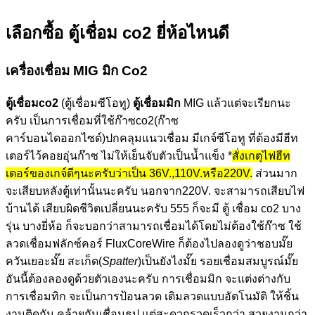
สายแก๊สพร้อมเข็มขัดรัด 1ชุด
เกจ์อาร์กอน 1อัน
ตู้เชื่อมอาร์กอน ราคา 25,000บาท
เลือกซื้อ ตู้เชื่อม co2 ยี่ห้อไหนดี
เครื่องเชื่อม MIG มิก Co2
ตู้เชื่อมco2
(ตู้เชื่อมซีโอทู)
ตู้เชื่อมมิก
MIG แล้วแต่จะเรียกนะ
ครับ เป็นการเชื่อมที่ใช้ก๊าซco2(ก๊าซ
คาร์บอนไดออกไซด์)ปกคลุมแนวเชื่อม มีเกจ์ซีโอทู ที่ต้องมีฮีท
เตอร์ไว้คอยอุ่นก๊าซ ไม่ให้เย็นจับตัวเป็นน้ำแข็ง *
สั่งเกตุไฟฮีท
เตอร์ของเกจ์ดีๆนะครับว่าเป็น 36V.,110V.หรือ220V.
ส่วนมาก