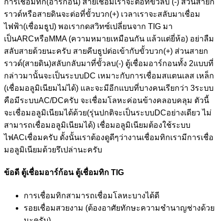
การเชื่อมทิก(อาร์กอน) สายเชื่อมเราจะต่อที่ขั้วลบ (-) ส่วนสายก
ราวด์หรือสายดินจะต่อที่ขั้วบวก(+) เวลาเราจะสลับมาเชื่อม
ไฟฟ้า(เชื่อมธูป) พอเรากดสวิทซ์เปลี่ยนจาก TIG มา
เป็นARCหรือMMA (ความหมายเหมือนกัน แล้วแต่ยี่ห้อ) อย่าลืม
สลับสายด้วยนะครับ สายคีบธูปต่อเข้ากับขั้วบวก(+) ส่วนสายก
ราวด์(สายดิน)สลับกลับมาที่ขั้วลบ(-) ตู้เชื่อมอาร์กอนทั้ง 2แบบที่
กล่าวมานั้นจะเป็นระบบDC เหมาะกับการเชื่อมสแตนเลส เหล็ก
(เชื่อมอลูมิเนียมไม่ได้) และจะมีอีกแบบที่บางคนเรียกว่า 3ระบบ
คือมีระบบAC/DCครับ จะเชื่อมโลหะค่อนข้างคลอบคลุม ตัวนี้
จะเชื่อมอลูมิเนียมได้ด้วย(รุ่นปกติจะเป็นระบบDCอย่างเดียว ไม่
สามารถเชื่อมอลูมิเนียมได้) เชื่อมอลูมิเนียมต้องใช้ระบบ
ไฟACเชื่อมครับ ดั้งนั้นเราต้องดูดีๆว่างานเชื่อมทิกเรามีการเชื่อ
มอลูมิเนียมด้วยรึเปล่านะครับ
ข้อดี ตู้เชื่อมอาร์ก้อน ตู้เชื่อมทิก TIG
การเชื่อมทิกสามารถเชื่อมโลหะบางได้ดี
รอยเชื่อมสวยงาม (ต้องอาศัยทักษะความชำนาญช่างด้วย
นะครับ)