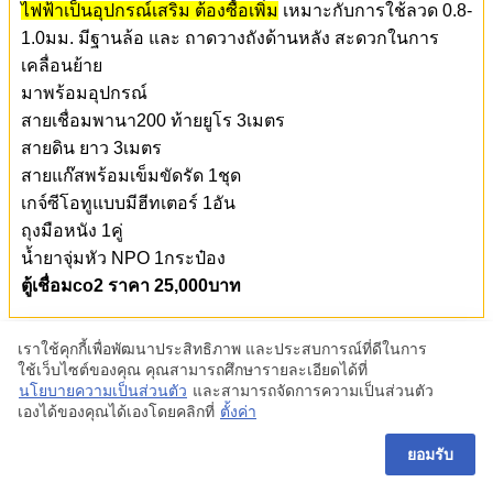
RILON ตู้เชื่อมCo2 อินเวอร์เตอร์ รุ่น MIG 250GS
220V.
ตู้เชื่อม Co2 ขนาด 250แอมป์ ฟีดใน ใช้ไฟบ้าน 220V. จอ
ปรับดิจิตอล สามารถเชื่อมไฟฟ้า (เชื่อมธูป)ได้ *
สายเชื่อม
ไฟฟ้าเป็นอุปกรณ์เสริม ต้องซื้อเพิ่ม
เหมาะกับการใช้ลวด 0.8-
1.0มม. มีฐานล้อ และ ถาดวางถังด้านหลัง สะดวกในการ
เคลื่อนย้าย
มาพร้อมอุปกรณ์
สายเชื่อมพานา200 ท้ายยูโร 3เมตร
สายดิน ยาว 3เมตร
เราใช้คุกกี้เพื่อพัฒนาประสิทธิภาพ และประสบการณ์ที่ดีในการ
ใช้เว็บไซต์ของคุณ คุณสามารถศึกษารายละเอียดได้ที่
สายแก๊สพร้อมเข็มขัดรัด 1ชุด
นโยบายความเป็นส่วนตัว
และสามารถจัดการความเป็นส่วนตัว
เกจ์ซีโอทูแบบมีฮีทเตอร์ 1อัน
เองได้ของคุณได้เองโดยคลิกที่
ตั้งค่า
ถุงมือหนัง 1คู่
ยอมรับ
น้ำยาจุ่มหัว NPO 1กระป๋อง
ตู้เชื่อมco2 ราคา 25,000บาท