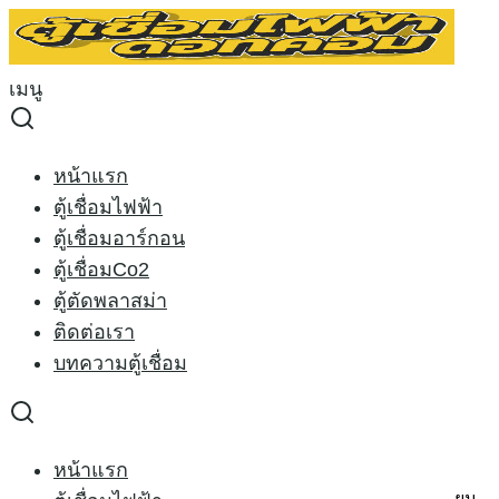
Skip
to
Search
content
for:
เมนู
หน้าหลัก
›
ตู้เชื่อมอาร์กอน
›
ตู้เชื่อมอาร์กอน RILON TIG
315PAC/DC 380V. *เชื่อมอะลูมิเนียมได้
Sale 11%
หน้าแรก
ตู้เชื่อมไฟฟ้า
ตู้เชื่อมอาร์กอน
ตู้เชื่อมอาร์กอน RILON TIG
ตู้เชื่อมCo2
ตู้ตัดพลาสม่า
315PAC/DC 380V. *เชื่อม
ติดต่อเรา
บทความตู้เชื่อม
อะลูมิเนียมได้
Original
Current
35,000.00
฿
31,000.00
฿
หน้าแรก
price
price
ตู้เชื่อมอาร์กอน
RILON TIG 315PAC/DC
380V. ตัวนี้ยอดนิยม