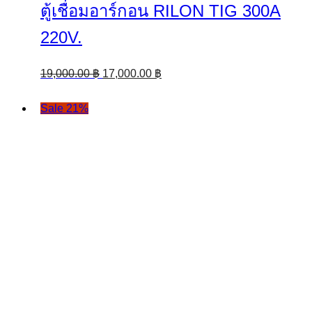
ตู้เชื่อมอาร์กอน RILON TIG 300A
220V.
Original
Current
19,000.00
฿
17,000.00
฿
price
price
was:
is:
Sale 21%
19,000.00 ฿.
17,000.00 ฿.