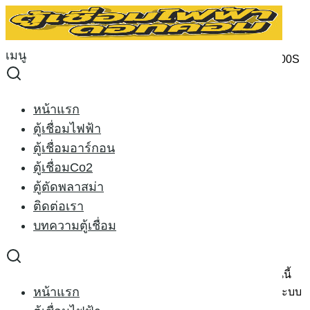
Skip
to
Search
content
for:
เมนู
หน้าหลัก
›
ตู้เชื่อมอาร์กอน
›
ตู้เชื่อมอาร์กอน RILON TIG 200S
220V.
Sale 9%
หน้าแรก
ตู้เชื่อมไฟฟ้า
ตู้เชื่อมอาร์กอน
ตู้เชื่อมอาร์กอน RILON TIG
ตู้เชื่อมCo2
ตู้ตัดพลาสม่า
200S 220V.
ติดต่อเรา
บทความตู้เชื่อม
Original
Current
11,000.00
฿
10,000.00
฿
price
price
ตู้เชื่อมอาร์กอน RILON
TIG 200S
220V.(ทิกระบบเดียว) รุ่นนี้
was:
is:
หน้าแรก
เป็น ตู้เชื่อมอาร์กอนขนาดเล็ก เคลื่อนย้ายสะดวก เชื่อมทิกระบบ
11,000.00 ฿.
10,000.00 ฿.
เดียว เหมาะกับงาน สแตนเลส เหล็ก
*รุ่นนี้ไม่สามารถเชื่อม