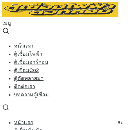
Skip
to
Search
content
for:
เมนู
หน้าหลัก
›
ตู้เชื่อมไฟฟ้า
›
ตู้เชื่อมไฟฟ้า RILON ARC 500GT
380V.
Sale 10%
หน้าแรก
ตู้เชื่อมไฟฟ้า
ตู้เชื่อมอาร์กอน
ตู้เชื่อมไฟฟ้า RILON ARC
ตู้เชื่อมCo2
ตู้ตัดพลาสม่า
500GT 380V.
ติดต่อเรา
บทความตู้เชื่อม
Original
Current
20,000.00
฿
18,000.00
฿
price
price
ตู้เชื่อมไฟฟ้า
ไรล่อน รุ่นใหญ่ ขนาด 500แอมป์ ใช้ไฟ 3เฟส
was:
is:
หน้าแรก
380V. ใช้ลวดได้ 2.6-8.0มิล เหมาะกับงานหนักในโรงงานและ
20,000.00 ฿.
18,000.00 ฿.
งานทั่วไป