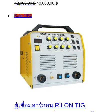
Original
Current
42,000.00
฿
40,000.00
฿
price
price
was:
is:
Sale 19%
42,000.00 ฿.
40,000.00 ฿.
ตู้เชื่อมอาร์กอน RILON TIG