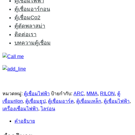
ตู้เชื่อมไฟฟ้า
ตู้เชื่อมอาร์กอน
อุปกรณ์ประกอบ
ตู้เชื่อมCo2
1. สายเชื่อมพร้อมคีมจับลวดเชื่อม 3 เมตร
ตู้ตัดพลาสม่า
2. สายดินพร้อมคีมจับสายดิน 3 เมตร
ติดต่อเรา
บทความตู้เชื่อม
สนใจติดต่อสอบถาม โทร
083-0234002
หมวดหมู่:
ตู้เชื่อมไฟฟ้า
ป้ายกำกับ:
ARC
,
MMA
,
RILON
,
ตู้
เชื่อมrilon
,
ตู้เชื่อมธูป
,
ตู้เชื่อมอาร์ค
,
ตู้เชื่อมเหล็ก
,
ตู้เชื่อมไฟฟ้า
,
เครื่องเชื่อมไฟฟ้า
,
ไลร่อน
คำอธิบาย