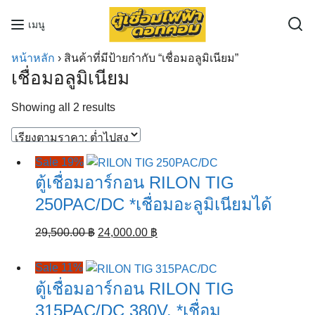
Skip
เมนู
to
content
หน้าหลัก
›
สินค้าที่มีป้ายกำกับ “เชื่อมอลูมิเนียม”
เชื่อมอลูมิเนียม
Sorted
Showing all 2 results
by
price:
low
Sale 19%
to
ตู้เชื่อมอาร์กอน RILON TIG
high
250PAC/DC *เชื่อมอะลูมิเนียมได้
Original
Current
29,500.00
฿
24,000.00
฿
price
price
was:
is:
Sale 11%
29,500.00 ฿.
24,000.00 ฿.
ตู้เชื่อมอาร์กอน RILON TIG
315PAC/DC 380V. *เชื่อม