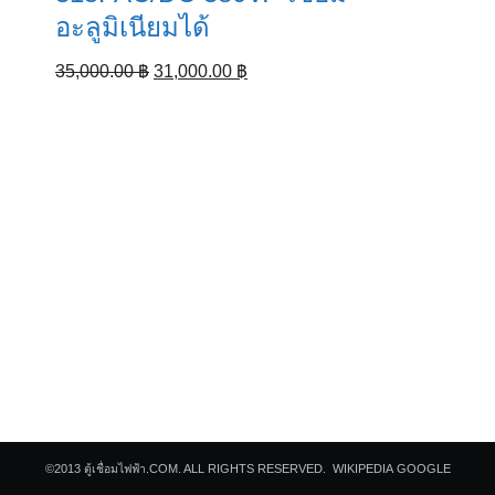
อะลูมิเนียมได้
Original
Current
35,000.00
฿
31,000.00
฿
price
price
was:
is:
35,000.00 ฿.
31,000.00 ฿.
Search
for:
©2013
ตู้เชื่อมไฟฟ้า.COM.
ALL RIGHTS RESERVED.
WIKIPEDIA
GOOGLE