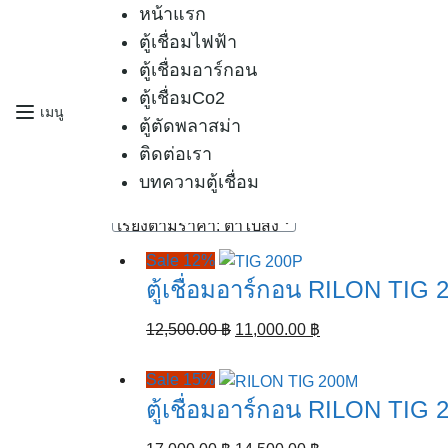
Skip
หน้าแรก
to
ตู้เชื่อมไฟฟ้า
content
ตู้เชื่อมอาร์กอน
ตู้เชื่อมCo2
เมนู
หน้าหลัก
›
สินค้าที่มีป้ายกำกับ “ตู้เชื่อมอาร์กอน
ตู้ตัดพลาสม่า
ตู้เชื่อมอาร์กอน2ระบบ
ติดต่อเรา
บทความตู้เชื่อม
Sorted
Showing all 7 results
by
price:
low
Sale 12%
to
ตู้เชื่อมอาร์กอน RILON TIG 
high
Original
Current
12,500.00
฿
11,000.00
฿
price
price
was:
is:
Sale 15%
12,500.00 ฿.
11,000.00 ฿.
ตู้เชื่อมอาร์กอน RILON TIG