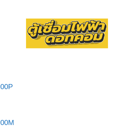
2ระบบ”
200P
 200M