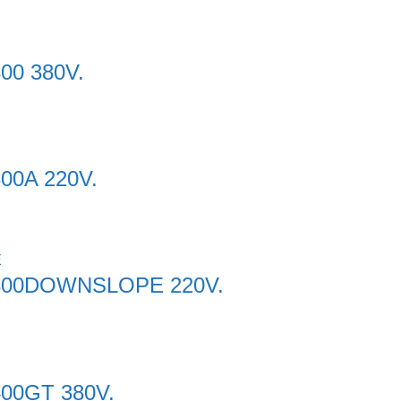
300 380V.
Search
for:
300A 220V.
IG 300DOWNSLOPE 220V.
 400GT 380V.