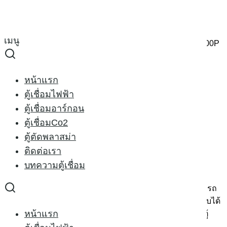
Skip
to
Search
content
for:
เมนู
หน้าหลัก
›
ตู้เชื่อมอาร์กอน
›
ตู้เชื่อมอาร์กอน RILON TIG 200P
Sale 12%
หน้าแรก
ตู้เชื่อมไฟฟ้า
ตู้เชื่อมอาร์กอน RILON TIG
ตู้เชื่อมอาร์กอน
ตู้เชื่อมCo2
200P
ตู้ตัดพลาสม่า
ติดต่อเรา
บทความตู้เชื่อม
Original
Current
12,500.00
฿
11,000.00
฿
price
price
ตู้เชื่อมอาร์กอน RILON TIG 200P 220V.(ทิก 2ระบบ) สามารถ
was:
is:
สลับไปเชื่อมไฟฟ้า เชื่อมธูปได้ มีระบบพัลส์ล็อค สามารถปรับได้
12,500.00 ฿.
11,000.00 ฿.
หน้าแรก
2ระดับ และระบบดาวน์สโลป สำหรับหน่วงไฟตอนจบงาน ตู้
เชื่อมขนาดเล็ก 200แอมป์ สะดวกในการเคลื่อนย้าย