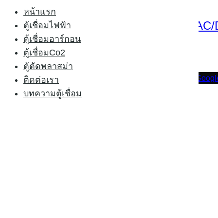
was:
is:
Sale 11%
หน้าแรก
29,500.00 ฿.
24,000.00 ฿.
ตู้เชื่อมอาร์กอน RILON TIG 315PAC/D
ตู้เชื่อมไฟฟ้า
ตู้เชื่อมอาร์กอน
Original
Current
35,000.00
฿
31,000.00
฿
ตู้เชื่อมCo2
price
price
ตู้ตัดพลาสม่า
was:
is:
©2013
ตู้เชื่อมไฟฟ้า.com.
All rights reserved.
Wikipedia
Googl
ติดต่อเรา
35,000.00 ฿.
31,000.00 ฿.
บทความตู้เชื่อม