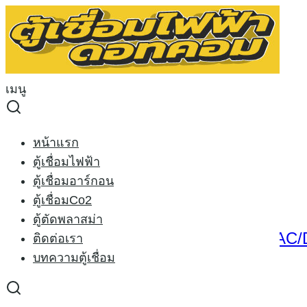
Skip
to
Search
content
for:
หน้าหลัก
›
สินค้าที่มีป้ายกำกับ “ตู้เชื่อมอลูมิเนียม”
เมนู
ตู้เชื่อมอลูมิเนียม
Sorted
Showing all 2 results
หน้าแรก
by
ตู้เชื่อมไฟฟ้า
price:
ตู้เชื่อมอาร์กอน
low
ตู้เชื่อมCo2
Sale 19%
to
ตู้ตัดพลาสม่า
high
ตู้เชื่อมอาร์กอน RILON TIG 250PAC/DC
ติดต่อเรา
บทความตู้เชื่อม
Original
Current
29,500.00
฿
24,000.00
฿
price
price