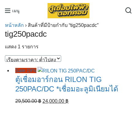
Skip
เมนู
to
content
หน้าหลัก
›
สินค้าที่มีป้ายกำกับ “tig250pacdc”
tig250pacdc
แสดง 1 รายการ
Sale 19%
ตู้เชื่อมอาร์กอน RILON TIG
250PAC/DC *เชื่อมอะลูมิเนียมได้
Original
Current
29,500.00
฿
24,000.00
฿
price
price
was:
is:
29,500.00 ฿.
24,000.00 ฿.