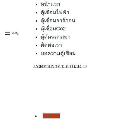
Skip
หน้าแรก
to
ตู้เชื่อมไฟฟ้า
content
ตู้เชื่อมอาร์กอน
ตู้เชื่อมCo2
เมนู
หน้าหลัก
›
สินค้าที่มีป้ายกำกับ “mig300”
ตู้ตัดพลาสม่า
mig300
ติดต่อเรา
บทความตู้เชื่อม
Sorted
Showing all 3 results
by
price:
low
to
high
Sale 9%