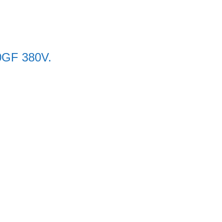
0GF 380V.
Search
for: