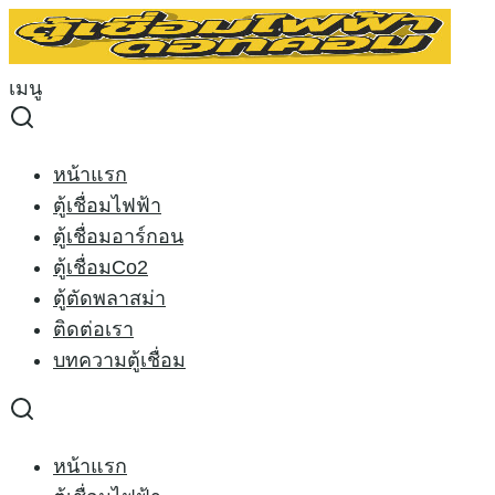
Skip
to
Search
content
for:
เมนู
หน้าหลัก
›
สินค้าที่มีป้ายกำกับ “mig250”
mig250
หน้าแรก
ตู้เชื่อมไฟฟ้า
Sorted
Showing all 2 results
ตู้เชื่อมอาร์กอน
by
ตู้เชื่อมCo2
price:
ตู้ตัดพลาสม่า
low
Sale 24%
ติดต่อเรา
to
บทความตู้เชื่อม
high
หน้าแรก