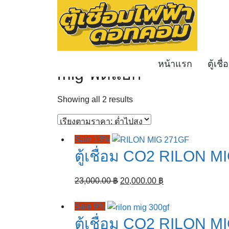
Skip
to
content
หน้าหลัก
›
สินค้าที่มีป้ายกำกับ “mig ฟีดแยก”
หน้าแรก
ตู้เชื
mig ฟีดแยก
Sorted
Showing all 2 results
by
price:
low
Sale 13%
to
ตู้เชื่อม CO2 RILON 
high
Original
Current
23,000.00
฿
20,000.00
฿
price
price
was:
is:
Sale 9%
23,000.00 ฿.
20,000.00 ฿.
ตู้เชื่อม CO2 RILON 