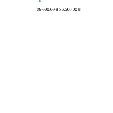
Original
Current
29,000.00
฿
26,500.00
฿
price
price
was:
is:
29,000.00 ฿.
26,500.00 ฿.