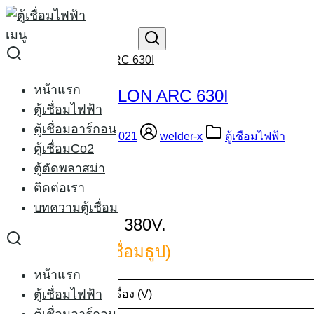
Skip
to
เมนู
Search
content
for:
ตู้เชื่อมไฟฟ้า RILON ARC 630I
หน้าแรก
ตู้เชื่อมไฟฟ้า RILON ARC 630I
ตู้เชื่อมไฟฟ้า
ตู้เชื่อมอาร์กอน
13/07/2014
21/02/2021
welder-x
ตู้เชือมไฟฟ้า
ตู้เชื่อมCo2
ตู้ตัดพลาสม่า
ติดต่อเรา
บทความตู้เชื่อม
Rilon ARC 630I 380V.
ตู้เชื่อมไฟฟ้า
(เชื่อมธูป)
หน้าแรก
ตู้เชื่อมไฟฟ้า
กระแสไฟเข้าเครื่อง (V)