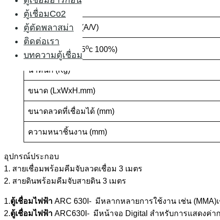
ตู้เชื่อมอาร์กอน
ความถี่ (Hz)
ตู้เชื่อมCo2
ตู้ตัดพลาสม่า
กระแสไฟเชื่อม (A/V)
ติดต่อเรา
o
ประสิทธิภาพ (25
c 100%)
บทความตู้เชื่อม
น้ำหนัก (Kg)
ขนาด (LxWxH.mm)
ขนาดลวดที่เชื่อมได้ (mm)
ความหนาชิ้นงาน (mm)
อุปกรณ์ประกอบ
1. สายเชื่อมพร้อมคีมจับลวดเชื่อม 3 เมตร
2. สายดินพร้อมคีมจับสายดิน 3 เมตร
1.
ตู้เชื่อมไฟฟ้า
ARC 630I- มีหลากหลายการใช้งาน เช่น (MMA)เชื่
2.
ตู้เชื่อมไฟฟ้า
ARC630I- มีหน้าจอ Digital สำหรับการแสดงค่า