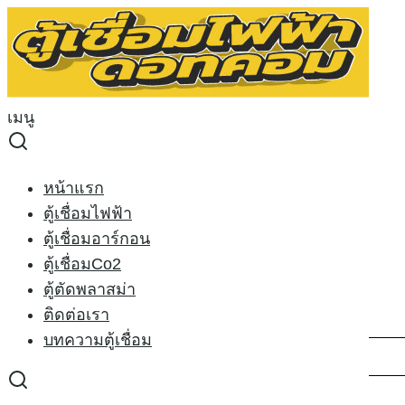
Skip
to
Search
content
for:
ตู้เชื่อมไฟฟ้า RILON ARC 500IJ
เมนู
ตู้เชื่อมไฟฟ้า RILON ARC 500IJ
19/07/2014
21/02/2021
welder-x
ตู้เชือมไฟฟ้า
หน้าแรก
ตู้เชื่อมไฟฟ้า
ตู้เชื่อมอาร์กอน
Rilon ARC 500IJ 380V
ตู้เชื่อมCo2
ตู้ตัดพลาสม่า
ตู้เชื่อมไฟฟ้า
(เชื่อมธูป)
ติดต่อเรา
บทความตู้เชื่อม
กระแสไฟเข้าเครื่อง (V)
ความถี่ (Hz)