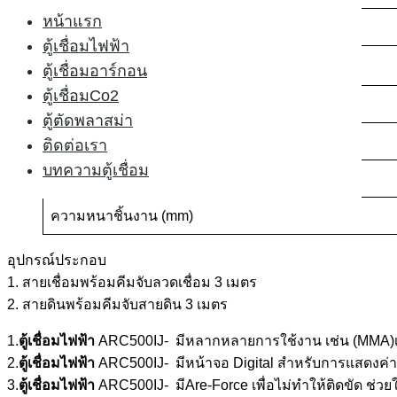
หน้าแรก
กระแสไฟเชื่อม (A/V)
ตู้เชื่อมไฟฟ้า
o
ประสิทธิภาพ (25
c 100%)
ตู้เชื่อมอาร์กอน
ตู้เชื่อมCo2
น้ำหนัก (Kg)
ตู้ตัดพลาสม่า
ขนาด (LxWxH.mm)
ติดต่อเรา
บทความตู้เชื่อม
ขนาดลวดที่เชื่อมได้ (mm)
ความหนาชิ้นงาน (mm)
อุปกรณ์ประกอบ
1. สายเชื่อมพร้อมคีมจับลวดเชื่อม 3 เมตร
2. สายดินพร้อมคีมจับสายดิน 3 เมตร
1.
ตู้เชื่อมไฟฟ้า
ARC500IJ- มีหลากหลายการใช้งาน เช่น (MMA)เชื่
2.
ตู้เชื่อมไฟฟ้า
ARC500IJ- มีหน้าจอ Digital สำหรับการแสดงค่
3.
ตู้เชื่อมไฟฟ้า
ARC500IJ- มีAre-Force เพื่อไม่ทำให้ติดขัด ช