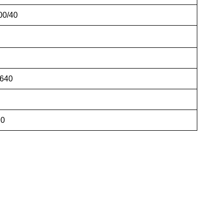
00/40
640
.0