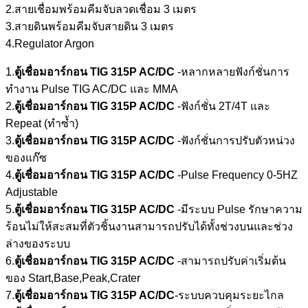
2.สายเชื่อมพร้อมคีมจับลวดเชื่อม 3 เมตร
3.สายดินพร้อมคีมจับสายดิน 3 เมตร
4.Regulator Argon
1.
ตู้เชื่อมอาร์กอน TIG 315P AC/DC
-หลากหลายฟังก์ชั่นการ
ทำงาน Pulse TIG AC/DC และ MMA
2.
ตู้เชื่อมอาร์กอน TIG
315P AC/DC
-ฟังก์ชั่น 2T/4T และ
Repeat (ทำซ้ำ)
3.
ตู้เชื่อมอาร์กอน TIG
315P AC/DC
-ฟังก์ชั่นการปรับตัวหน่วง
ของแก๊ซ
4.
ตู้เชื่อมอาร์กอน TIG
315P AC/DC
-Pulse Frequency 0-5HZ
Adjustable
5.
ตู้เชื่อมอาร์กอน TIG
315P AC/DC
-มีระบบ Pulse รักษาความ
ร้อนไม่ให้สะสมที่ตัวชิ้นงานสามารถปรับได้ทั้งช่วงบนและช่วง
ล่างของระบบ
6.
ตู้เชื่อมอาร์กอน TIG
315P AC/DC
-สามารถปรับค่าเริ่มต้น
ของ Start,Base,Peak,Crater
7.
ตู้เชื่อมอาร์กอน TIG
315P AC/DC
-ระบบควบคุมระยะไกล