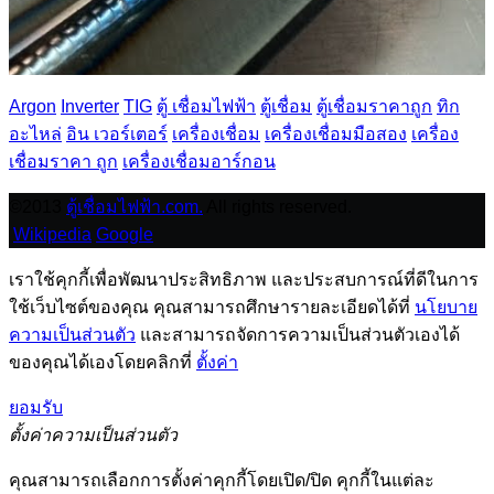
Argon
Inverter
TIG
ตู้ เชื่อมไฟฟ้า
ตู้เชื่อม
ตู้เชื่อมราคาถูก
ทิก
อะไหล่
อิน เวอร์เตอร์
เครื่องเชื่อม
เครื่องเชื่อมมือสอง
เครื่อง
เชื่อมราคา ถูก
เครื่องเชื่อมอาร์กอน
©2013
ตู้เชื่อมไฟฟ้า.com.
All rights reserved.
Wikipedia
Google
เราใช้คุกกี้เพื่อพัฒนาประสิทธิภาพ และประสบการณ์ที่ดีในการ
ใช้เว็บไซต์ของคุณ คุณสามารถศึกษารายละเอียดได้ที่
นโยบาย
ความเป็นส่วนตัว
และสามารถจัดการความเป็นส่วนตัวเองได้
ของคุณได้เองโดยคลิกที่
ตั้งค่า
ยอมรับ
ตั้งค่าความเป็นส่วนตัว
คุณสามารถเลือกการตั้งค่าคุกกี้โดยเปิด/ปิด คุกกี้ในแต่ละ