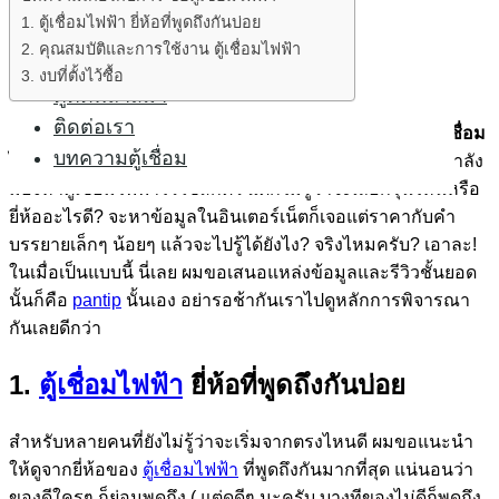
ตู้เชื่อมไฟฟ้า
1. ตู้เชื่อมไฟฟ้า ยี่ห้อที่พูดถึงกันบ่อย
ตู้เชื่อมอาร์กอน
2. คุณสมบัติและการใช้งาน ตู้เชื่อมไฟฟ้า
ตู้เชื่อมCo2
3. งบที่ตั้งไว้ซื้อ
ตู้ตัดพลาสม่า
ติดต่อเรา
กลับมาพบกันอีกครั้งนะครับกับบทความเกี่ยวกับการ
ซื้อ ตู้เชื่อม
บทความตู้เชื่อม
ไฟฟ้า
สำหรับช่างมือใหม่หรือช่างหัดเชื่อมหลายๆ ท่านคงกำลัง
มองหาตู้เชื่อมไฟฟ้าไว้ใช้สักตัว แต่ก็ไม่รู้ว่าจะเลือกรุ่นไหนหรือ
ยี่ห้ออะไรดี? จะหาข้อมูลในอินเตอร์เน็ตก็เจอแต่ราคากับคำ
บรรยายเล็กๆ น้อยๆ แล้วจะไปรู้ได้ยังไง? จริงไหมครับ? เอาละ!
ในเมื่อเป็นแบบนี้ นี่เลย ผมขอเสนอแหล่งข้อมูลและรีวิวชั้นยอด
นั้นก็คือ
pantip
นั้นเอง อย่ารอช้ากันเราไปดูหลักการพิจารณา
กันเลยดีกว่า
1.
ตู้เชื่อมไฟฟ้า
ยี่ห้อที่พูดถึงกันบ่อย
สำหรับหลายคนที่ยังไม่รู้ว่าจะเริ่มจากตรงไหนดี ผมขอแนะนำ
ให้ดูจากยี่ห้อของ
ตู้เชื่อมไฟฟ้า
ที่พูดถึงกันมากที่สุด แน่นอนว่า
ของดีใครๆ ก็ย่อมพูดถึง ( แต่ดูดีๆ นะครับ บางทีของไม่ดีก็พูดถึง