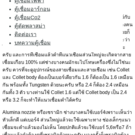
ตู้เชื่อมไฟฟ้า
เพราะเกิดจากการใช้งานที่ไม่ถูกต้อง
ตู้เชื่อมอาร์กอน
2.
เรื่องสายเชื่อม
ควรที่จะถอดแล้วเก็บต่างหาก ไม่ควรพันไว้กับ
ตู้เชื่อมCo2
เครื่องจะทำให้หางปลาหรือเซรามิกหักและแตกได้ มีช่างบางคน
ตู้ตัดพลาสม่า
ที่ไม่อยากถอด เพราะบางเครื่องเป็นแบบเกลียวถอดยากหน่อยก็
ติดต่อเรา
เลยไม่ถอด ไม่เหมือนรุ่น Euro แค่หมุนนิดเดียวก็ออกแล้ว จะว่า
บทความตู้เชื่อม
ไปแล้วแบบเกลียวหรือเราที่เรียกว่า แบบไทย ก็ถอดไม่ยากนะ
ครับ และการที่เชื่อมแล้วดำที่แนวเชื่อมส่วนใหญ่จะเกิดจากสาย
เชื่อมเกือบ 100% แต่ช่างบางคนมักจะไปโทษเครื่องซึ่งไม่ใช่นะ
ครับ ควรที่จะดูอุปกรณ์ของสายเชื่อมและสายเชือม เช่น Collet
และ Collet body ต้องเป็นเบอร์เดียวกัน 1.6 ก็ต้องเป็น 1.6 เหมือน
กัน พร้อมทั้ง Tungsten ด้วยนะครับ หรือ 2.4 ก็ต้อง 2.4 เหมือน
กันทั้ง 3 ตัว บางท่านใช้ Collet 1.6 แต่ใช้ Collet body เป็น 2.4
หรือ 3.2 ก็จะทำให้แนวเชื่อมดำได้ครับ
Alumina nozzie หรือเซรามิก ช่างบางคนใช้เบอร์4เพราะเห็นว่า
หัวเล็กดี แต่เบอร์4 ส่วนใหญ่แล้วจะใช้เฉพาะทาง ช่องเล็กๆแนว
เชื่อมจะดำแล้วมองไม่เห็น โดยปกติแล้วจะใช้เบอร์ 5,6หรือ7 ถ้า
เชื่อมแล้วดำต้องดูที่เซรามิกด้วยนะครับ บางครั้งก็เซรามิกข้าง